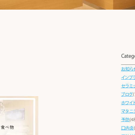
Categ
お知ら
インプ
セラミ
ブログ
(
ホワイ
マタニ
予防
(48
口内炎