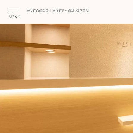
神保町の⻭医者｜神保町ミセ⻭科・矯正⻭科