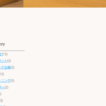
ory
せ
(15)
ラント
(2)
ック治療
(2)
15)
トニング
(5)
ティ
(2)
)
(3)