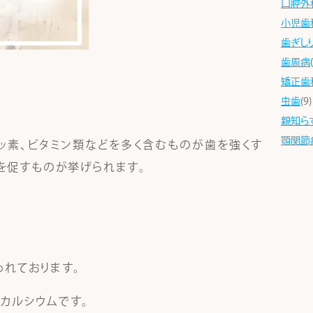
口腔外
小児歯
歯ぎし
歯周病
矯正歯
虫歯
(9)
親知ら
顎関節
フッ素、ビタミン類などを多く含むものが歯を強くす
を促すものが挙げられます。
われております。
カルシウムです。