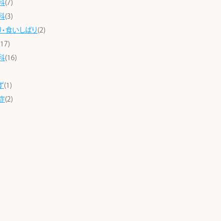
科
(7)
科
(3)
り・食いしばり
(2)
(17)
科
(16)
ず
(1)
症
(2)