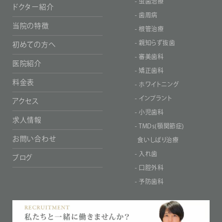
- 虫歯治療
ドクター紹介
- 歯周病
当院の特徴
- 根管治療
- 親知らず抜歯
初めての⽅へ
- 審美歯科
医院紹介
- 矯正歯科
料金表
- ホワイトニング
- インプラント
アクセス
- 小児歯科
求人情報
- TMDs(顎関節症)
お問い合わせ
食いしばり治療
- 入れ歯
ブログ
- 口腔外科
- 予防歯科