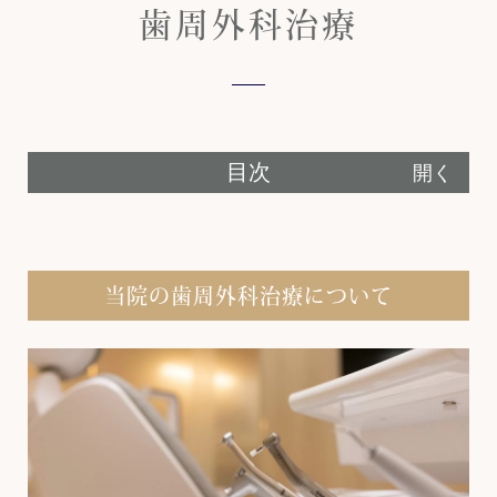
み、その後は都内歯科医院にてお子さんからご高
歯周外科治療
齢の方まで多くの患者様のお口の健康づくりをサ
ポートしてまいりました。
患者様一人ひとりの症状やご希望に合わせて、あ
らゆる治療の選択肢をご提案し、心から納得して
いただける治療法をお選びいただけます。 神保町
ミセ歯科・矯正歯科は、患者様との信頼関係を大
目次
開く
切に築きながら、ドクター・スタッフともに一丸
となって、あなたの健康を末長く支えてまいりま
す。
当院の歯周外科治療について