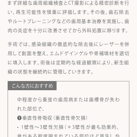
まず詳細な歯周組織検査とCT撮影による精密診断を行
い、再生可能性を慎重に評価します。その後、歯石除去
やルートプレーニングなどの歯周基本治療を実施し、歯
肉の炎症を十分に改善させてから外科処置に移ります。
手術では、感染組織の徹底的な除去後にレーザーを併
用して創面を整え、エムドゲインゲルや骨補填材を適切
に填入します。術後は定期的な経過観察により、新生組
織の状態を継続的に管理していきます。
こんな方におすすめ
中程度から重度の歯周病または歯槽骨が失わ
れた部位で、
❶垂直性骨吸収（垂直性骨欠損）
• 1壁性～3壁性欠損（＊3壁性が最も効果的、
骨がある程度囲まれている部位ほど再生しや