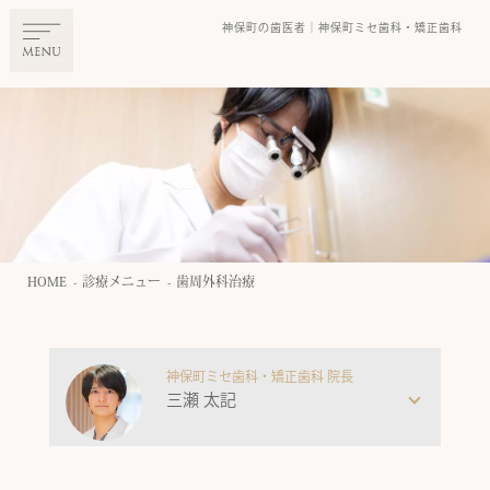
神保町の⻭医者
｜神保町ミセ⻭科・矯正⻭科
HOME
診療メニュー
歯周外科治療
神保町ミセ歯科・矯正歯科 院長
三瀬 太記
私は東京科学大学(旧東京医科歯科大学)の歯周病専
門外来にて、難症例を含む幅広い治療の研鑽を積