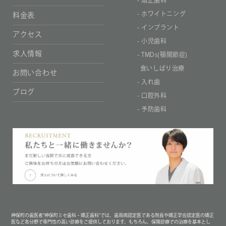
- 矯正歯科
- ホワイトニング
料金表
- インプラント
アクセス
- 小児歯科
求人情報
- TMDs(顎関節症)
食いしばり治療
お問い合わせ
- 入れ歯
ブログ
- 口腔外科
- 予防歯科
神保町の歯医者"神保町ミセ歯科・矯正歯科"では、歯周病認定医である院長や矯正学会認定医の矯正
医など各分野で専門性の高い診療をご提供しております。もちろん、保険診療での治療を基本とし