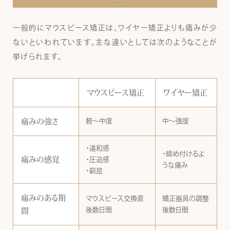
一般的にマウスピース矯正は、ワイヤー矯正よりも痛みが少
ないといわれています。主な違いとしては次のようなことが
挙げられます。
マウスピース矯正
ワイヤー矯正
痛みの強さ
軽〜中度
中〜強度
・違和感
・締め付けるよ
痛みの感覚
・圧迫感
うな痛み
・窮屈
痛みのある期
マウスピース交換直
矯正器具の調整
後数日間
後数日間
間