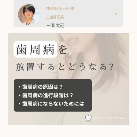
私は東京医
神保町ミセ歯科・矯
科歯科大学
正歯科 院長
三瀬 太記
の歯周病専
門外来に
て、難症例
を含む幅広
い治療の研
鑽を積み、
その後は都
内歯科医院
にてお子さ
んからご高
齢の方まで
多くの患者
様のお口の
健康づくり