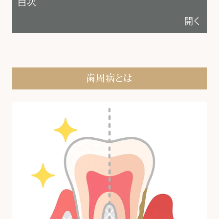
目次
す。神保町
開く
ミセ歯科・
矯正歯科
は、患者様
との信頼関
係を大切に
歯周病とは
築きなが
ら、ドクタ
ー・スタッフ
ともに一丸
となって、あ
なたの健康
を末長く支
えてまいり
ます。