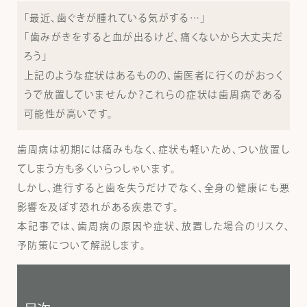
「最近、歯ぐきが腫れている気がする…」
をサポート
「歯みがきをすると血が出るけど、痛くないから大丈夫だ
してまいり
ろう」
ました。
上記のような症状はあるものの、歯医者に行くのがおっく
患者様一人
うで放置していませんか？これらの症状は歯周病である
ひとりの症
可能性が高いです。
状やご希望
に合わせ
歯周病は初期には痛みもなく、症状も軽いため、つい放置し
て、あらゆる
てしまう方も多くいらっしゃいます。
治療の選択
しかし、進行すると歯を失うだけでなく、全身の健康にも悪
肢をご提案
影響を及ぼす恐れがある疾患です。
し、心から納
本記事では、歯周病の原因や症状、放置した場合のリスク、
得していた
予防策について解説します。
だける治療
法をお選び
いただけま